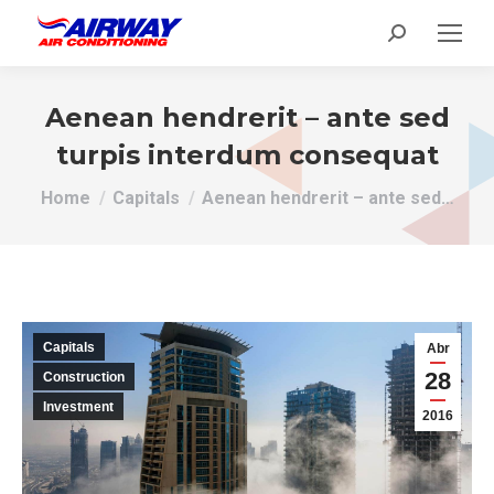
Search:
Aenean hendrerit – ante sed
turpis interdum consequat
You are here:
Home
Capitals
Aenean hendrerit – ante sed…
Capitals
Abr
28
Construction
Investment
2016