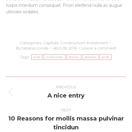
turpis interdum consequat. Proin eleifend nulla ac augue
ultricies sodales.
Categories:
Capitals
,
Construction
,
Investment
By
tatiana conde
abril 28, 2016
Leave a comment
Tags:
build
construction
finance
property
world
Post
PREVIOUS
navigation
A nice entry
Previous
post:
NEXT
10 Reasons for mollis massa pulvinar
Next
tincidun
post: