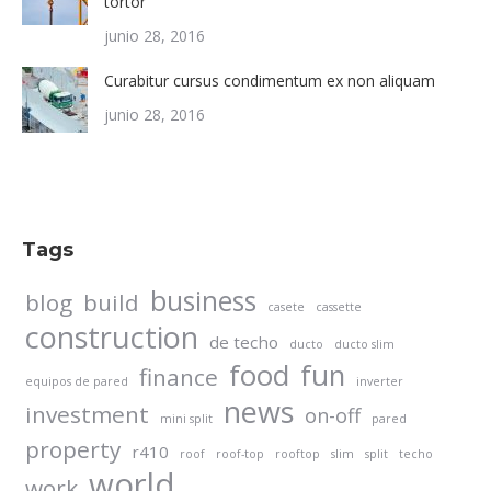
tortor
junio 28, 2016
Curabitur cursus condimentum ex non aliquam
junio 28, 2016
Tags
business
blog
build
casete
cassette
construction
de techo
ducto
ducto slim
food
fun
finance
equipos de pared
inverter
news
investment
on-off
mini split
pared
property
r410
roof
roof-top
rooftop
slim
split
techo
world
work