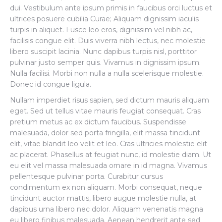
dui. Vestibulum ante ipsum primis in faucibus orci luctus et
ultrices posuere cubilia Curae; Aliquam dignissim iaculis
turpis in aliquet. Fusce leo eros, dignissim vel nibh ac,
facilisis congue elit. Duis viverra nibh lectus, nec molestie
libero suscipit lacinia. Nunc dapibus turpis nisl, porttitor
pulvinar justo semper quis. Vivamus in dignissim ipsum.
Nulla facilisi. Morbi non nulla a nulla scelerisque molestie.
Donec id congue ligula.
Nullam imperdiet risus sapien, sed dictum mauris aliquam
eget. Sed ut tellus vitae mauris feugiat consequat. Cras
pretium metus ac ex dictum faucibus. Suspendisse
malesuada, dolor sed porta fringilla, elit massa tincidunt
elit, vitae blandit leo velit et leo. Cras ultricies molestie elit
ac placerat. Phasellus at feugiat nunc, id molestie diam. Ut
eu elit vel massa malesuada ornare in id magna. Vivamus
pellentesque pulvinar porta. Curabitur cursus
condimentum ex non aliquam. Morbi consequat, neque
tincidunt auctor mattis, libero augue molestie nulla, at
dapibus urna libero nec dolor. Aliquam venenatis magna
eu libero finibus malesuada. Aenean hendrerit ante sed