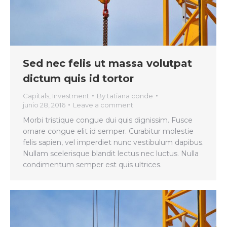
Sed nec felis ut massa volutpat
dictum quis id tortor
Capitals
,
Investment
By
tatiana conde
junio 28, 2016
Leave a comment
Morbi tristique congue dui quis dignissim. Fusce
ornare congue elit id semper. Curabitur molestie
felis sapien, vel imperdiet nunc vestibulum dapibus.
Nullam scelerisque blandit lectus nec luctus. Nulla
condimentum semper est quis ultrices.