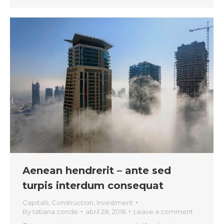
Aenean hendrerit – ante sed
turpis interdum consequat
Capitals
,
Construction
,
Investment
By
tatiana conde
abril 28, 2016
Leave a comment