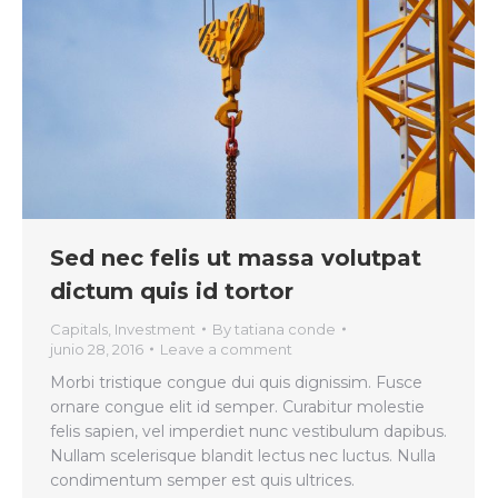
Sed nec felis ut massa volutpat
dictum quis id tortor
Capitals
,
Investment
By
tatiana conde
junio 28, 2016
Leave a comment
Morbi tristique congue dui quis dignissim. Fusce
ornare congue elit id semper. Curabitur molestie
felis sapien, vel imperdiet nunc vestibulum dapibus.
Nullam scelerisque blandit lectus nec luctus. Nulla
condimentum semper est quis ultrices.