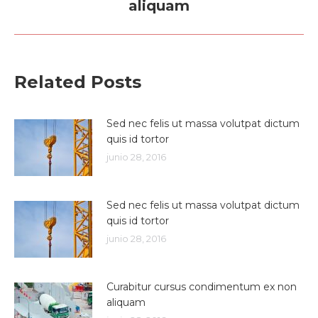
aliquam
post:
Related Posts
Sed nec felis ut massa volutpat dictum
quis id tortor
junio 28, 2016
Sed nec felis ut massa volutpat dictum
quis id tortor
junio 28, 2016
Curabitur cursus condimentum ex non
aliquam