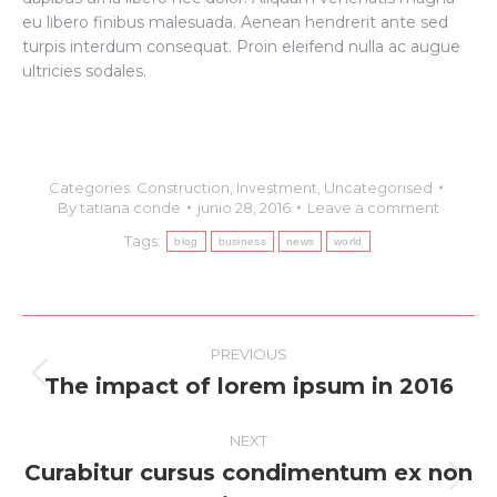
eu libero finibus malesuada. Aenean hendrerit ante sed
turpis interdum consequat. Proin eleifend nulla ac augue
ultricies sodales.
Categories:
Construction
,
Investment
,
Uncategorised
By
tatiana conde
junio 28, 2016
Leave a comment
Tags:
blog
business
news
world
Post
PREVIOUS
navigation
The impact of lorem ipsum in 2016
Previous
post:
NEXT
Curabitur cursus condimentum ex non
Next