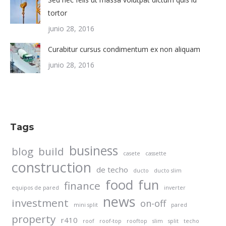
tortor
junio 28, 2016
Curabitur cursus condimentum ex non aliquam
junio 28, 2016
Tags
business
blog
build
casete
cassette
construction
de techo
ducto
ducto slim
food
fun
finance
equipos de pared
inverter
news
investment
on-off
mini split
pared
property
r410
roof
roof-top
rooftop
slim
split
techo