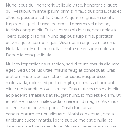
Nunc lacus dui, hendrerit ut ligula vitae, hendrerit aliquet
dui. Vestibulum ante ipsum primis in faucibus orci luctus et
ultrices posuere cubilia Curae; Aliquam dignissim iaculis
turpis in aliquet. Fusce leo eros, dignissim vel nibh ac,
facilisis congue elit. Duis viverra nibh lectus, nec molestie
libero suscipit lacinia. Nunc dapibus turpis nisl, porttitor
pulvinar justo semper quis. Vivamus in dignissim ipsum.
Nulla facilisi. Morbi non nulla a nulla scelerisque molestie.
Donec id congue ligula.
Nullam imperdiet risus sapien, sed dictum mauris aliquam
eget. Sed ut tellus vitae mauris feugiat consequat. Cras
pretium metus ac ex dictum faucibus. Suspendisse
malesuada, dolor sed porta fringilla, elit massa tincidunt
elit, vitae blandit leo velit et leo. Cras ultricies molestie elit
ac placerat. Phasellus at feugiat nunc, id molestie diam. Ut
eu elit vel massa malesuada ornare in id magna. Vivamus
pellentesque pulvinar porta. Curabitur cursus
condimentum ex non aliquam. Morbi consequat, neque
tincidunt auctor mattis, libero augue molestie nulla, at
dapibus urna libero nec dolor. Aliquam venenatis magna