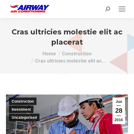
Search:
Cras ultricies molestie elit ac
placerat
You are here:
Home
Construction
Cras ultricies molestie elit ac…
Construction
Jun
28
Investment
Uncategorised
2016