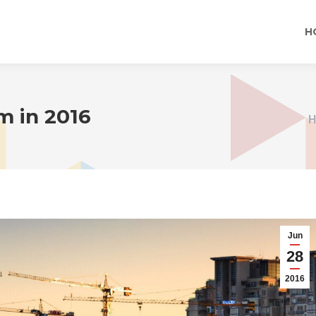
H
m in 2016
Y
Jun
28
2016