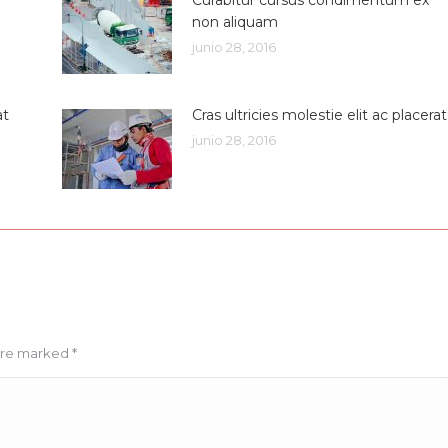
non aliquam
junio 28, 2016
at
Cras ultricies molestie elit ac placerat
junio 28, 2016
 are marked
*