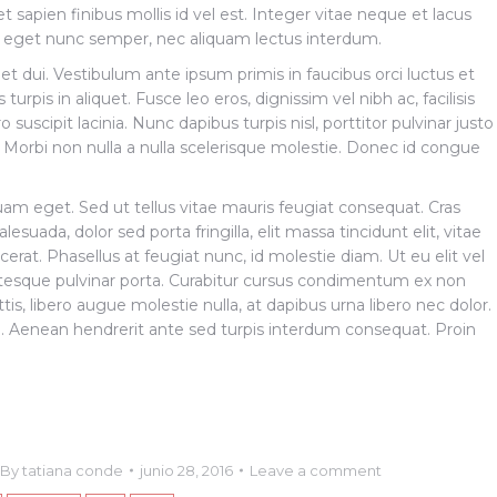
sapien finibus mollis id vel est. Integer vitae neque et lacus
i eget nunc semper, nec aliquam lectus interdum.
quet dui. Vestibulum ante ipsum primis in faucibus orci luctus et
turpis in aliquet. Fusce leo eros, dignissim vel nibh ac, facilisis
 suscipit lacinia. Nunc dapibus turpis nisl, porttitor pulvinar justo
i. Morbi non nulla a nulla scelerisque molestie. Donec id congue
uam eget. Sed ut tellus vitae mauris feugiat consequat. Cras
ada, dolor sed porta fringilla, elit massa tincidunt elit, vitae
placerat. Phasellus at feugiat nunc, id molestie diam. Ut eu elit vel
esque pulvinar porta. Curabitur cursus condimentum ex non
s, libero augue molestie nulla, at dapibus urna libero nec dolor.
. Aenean hendrerit ante sed turpis interdum consequat. Proin
By
tatiana conde
junio 28, 2016
Leave a comment