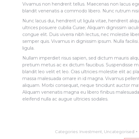
Vivamus non hendrerit tellus. Maecenas non lacus eget 
blandit venenatis a commodo libero. Nunc rutrum nis
Nunc lacus dui, hendrerit ut ligula vitae, hendrerit ali
ultrices posuere cubilia Curae; Aliquam dignissim iaculis 
congue elit. Duis viverra nibh lectus, nec molestie libero
semper quis. Vivamus in dignissim ipsum. Nulla facilis
ligula.
Nullam imperdiet risus sapien, sed dictum mauris aliq
pretium metus ac ex dictum faucibus. Suspendisse malesu
blandit leo velit et leo. Cras ultricies molestie elit ac 
massa malesuada ornare in id magna. Vivamus pellent
aliquam. Morbi consequat, neque tincidunt auctor matti
Aliquam venenatis magna eu libero finibus malesuada
eleifend nulla ac augue ultricies sodales.
Categories:
Investment
,
Uncategorised