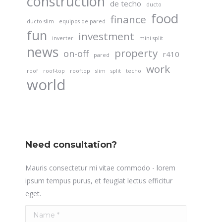
construction
de techo
ducto
food
finance
ducto slim
equipos de pared
fun
investment
inverter
mini split
news
property
on-off
r410
pared
work
roof
roof-top
rooftop
slim
split
techo
world
Need consultation?
Mauris consectetur mi vitae commodo - lorem
ipsum tempus purus, et feugiat lectus efficitur
eget.
Name *