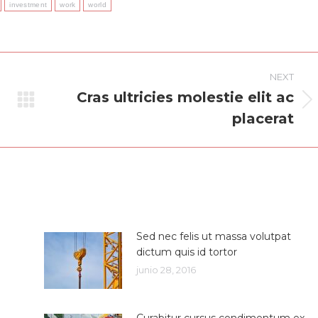
investment
work
world
NEXT
Cras ultricies molestie elit ac
Next
placerat
post:
Sed nec felis ut massa volutpat
dictum quis id tortor
junio 28, 2016
Curabitur cursus condimentum ex