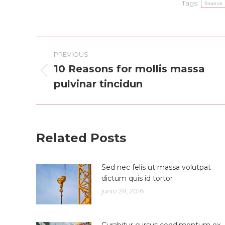
Tags:
finance
Post
PREVIOUS
navigation
10 Reasons for mollis massa
Previous
pulvinar tincidun
post:
Related Posts
Sed nec felis ut massa volutpat
dictum quis id tortor
junio 28, 2016
Curabitur cursus condimentum ex