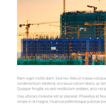
Nam eget mollis diam. Sed nec felis ut massa volutpat
condimentum eleifend, orci lacus rutrum libero, ac te
Quisque fringilla, ex sed vestibulum sodales, arcu nisi
Cras ultricies molestie elit ac placerat. Phasellus at 
ornare in id magna. Vivamus pellentesque pulvinar p