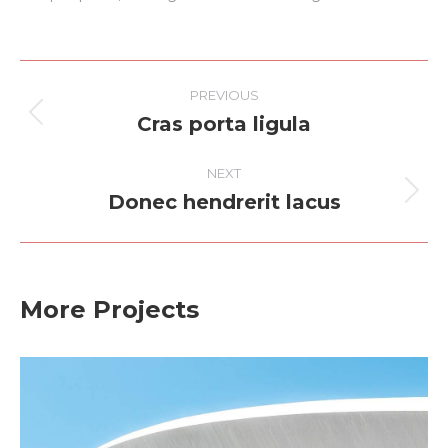
Project
PREVIOUS
navigation
Cras porta ligula
Previous
project:
NEXT
Donec hendrerit lacus
Next
project:
More Projects